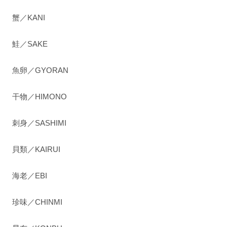
蟹／KANI
鮭／SAKE
魚卵／GYORAN
干物／HIMONO
刺身／SASHIMI
貝類／KAIRUI
海老／EBI
珍味／CHINMI