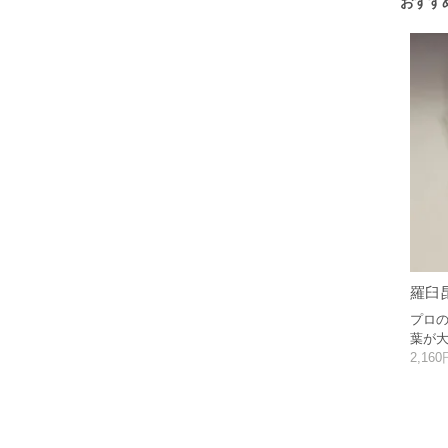
おすす
羅臼昆
プロ
葉が
2,16