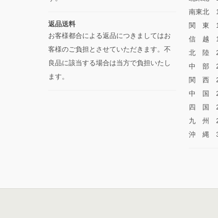
南東北 1
返品送料
関 東 1
お客様都合による返品につきましてはお
信 越 1
客様のご負担とさせていただきます。不
北 陸 2
良品に該当する場合は当方で負担いたし
中 部 2
ます。
関 西 2
中 国 2
四 国 2
九 州 2
沖 縄 3