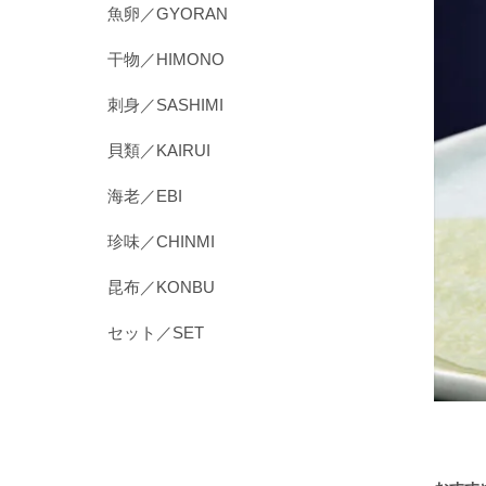
魚卵／GYORAN
干物／HIMONO
刺身／SASHIMI
貝類／KAIRUI
海老／EBI
珍味／CHINMI
昆布／KONBU
セット／SET