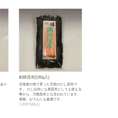
釧路昆布[190g入]
があり
北海道の海で育った天然のだし昆布で
す。 だし以外にも煮昆布としても使える
事から、万能昆布とも言われています。
煮物、おでんにも最適です。
1,000円(税込)