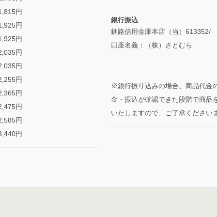
,815円
銀行振込
,925円
釧路信用金庫本店（当）613352/
,925円
口座名義：（株）さとむら
,035円
,035円
,255円
※銀行振り込みの場合、商品代金
,365円
金・振込が確認できた段階で商品
,475円
いたしますので、ご了承ください
,585円
,440円