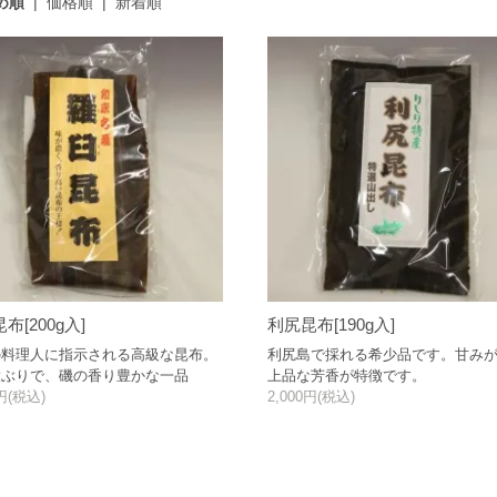
め順
|
価格順
|
新着順
布[200g入]
利尻昆布[190g入]
の料理人に指示される高級な昆布。
利尻島で採れる希少品です。甘み
大ぶりで、磯の香り豊かな一品
上品な芳香が特徴です。
0円(税込)
2,000円(税込)