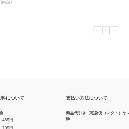
0円(税込)
<
1
>
送料について
支払い方法について
輸
商品代引き（宅急便コレクト）ヤ
輸
,485円
,705円