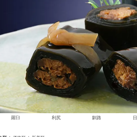
羅臼
利尻
釧路