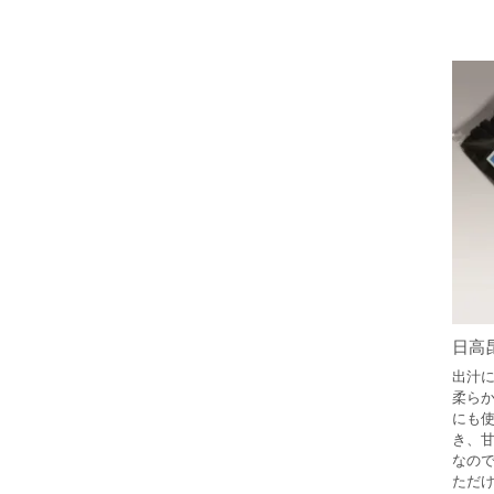
日高昆
出汁に
柔ら
にも
き、
なの
ただ