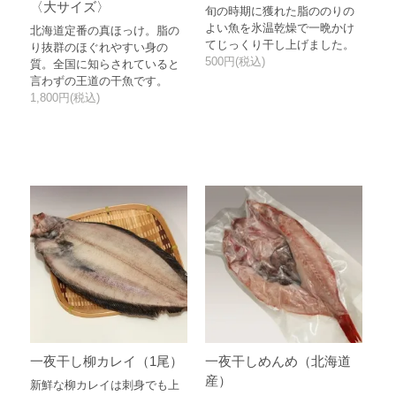
〈大サイズ〉
旬の時期に獲れた脂ののりの
よい魚を氷温乾燥で一晩かけ
北海道定番の真ほっけ。脂の
てじっくり干し上げました。
り抜群のほぐれやすい身の
500円(税込)
質。全国に知らされていると
言わずの王道の干魚です。
1,800円(税込)
一夜干し柳カレイ（1尾）
一夜干しめんめ（北海道
産）
新鮮な柳カレイは刺身でも上