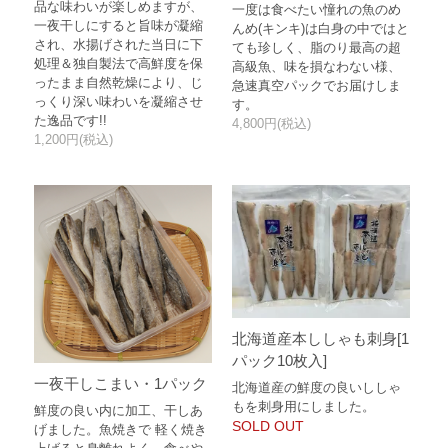
品な味わいが楽しめますが、
一度は食べたい憧れの魚のめ
一夜干しにすると旨味が凝縮
んめ(キンキ)は白身の中ではと
され、水揚げされた当日に下
ても珍しく、脂のり最高の超
処理＆独自製法で高鮮度を保
高級魚、味を損なわない様、
ったまま自然乾燥により、じ
急速真空パックでお届けしま
っくり深い味わいを凝縮させ
す。
た逸品です!!
4,800円(税込)
1,200円(税込)
北海道産本ししゃも刺身[1
パック10枚入]
一夜干しこまい・1パック
北海道産の鮮度の良いししゃ
もを刺身用にしました。
鮮度の良い内に加工、干しあ
SOLD OUT
げました。魚焼きで 軽く焼き