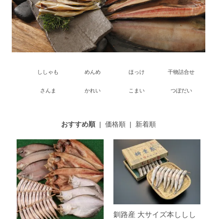
ししゃも
めんめ
ほっけ
干物詰合せ
さんま
かれい
こまい
つぼだい
おすすめ順
|
価格順
|
新着順
釧路産 大サイズ本ししし