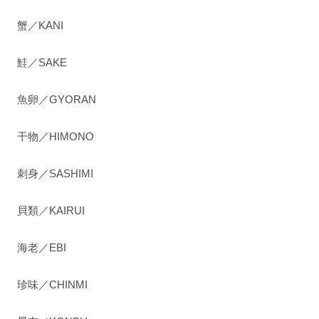
蟹／KANI
鮭／SAKE
魚卵／GYORAN
干物／HIMONO
刺身／SASHIMI
貝類／KAIRUI
海老／EBI
珍味／CHINMI