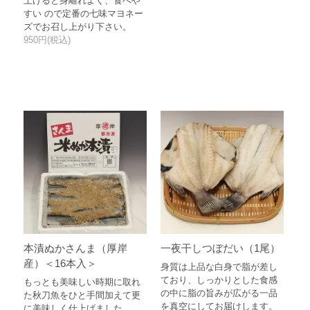
上げると身離れよく、食べや
すい ので定番の七味マヨネー
ズでお召し上がり下さい。
950円(税込)
本漬ぬかさんま（厚岸
一夜干しつぼだい（1尾）
産）＜16本入＞
身質は上品な白身で脂が差し
ており、しっかりとした食感
もっとも美味しい時期に取れ
の中に脂の旨みが広がる一品
た秋刀魚をひと手間加えて更
を真空にしてお届けします。
に美味しく仕上げました。