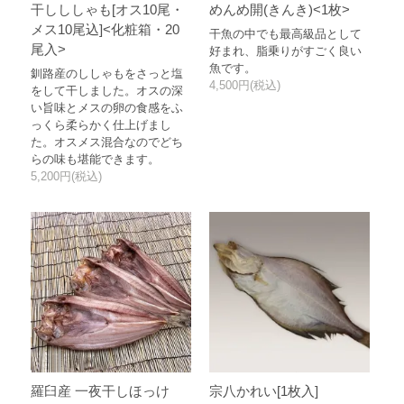
干しししゃも[オス10尾・
めんめ開(きんき)<1枚>
メス10尾込]<化粧箱・20
干魚の中でも最高級品として
尾入>
好まれ、脂乗りがすごく良い
魚です。
釧路産のししゃもをさっと塩
4,500円(税込)
をして干しました。オスの深
い旨味とメスの卵の食感をふ
っくら柔らかく仕上げまし
た。オスメス混合なのでどち
らの味も堪能できます。
5,200円(税込)
羅臼産 一夜干しほっけ
宗八かれい[1枚入]