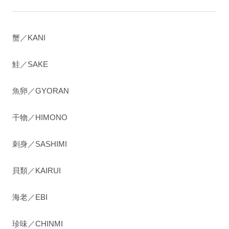
蟹／KANI
鮭／SAKE
魚卵／GYORAN
干物／HIMONO
刺身／SASHIMI
貝類／KAIRUI
海老／EBI
珍味／CHINMI