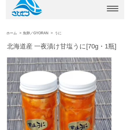
ホーム
>
魚卵／GYORAN
>
うに
北海道産 一夜漬け甘塩うに[70g・1瓶]