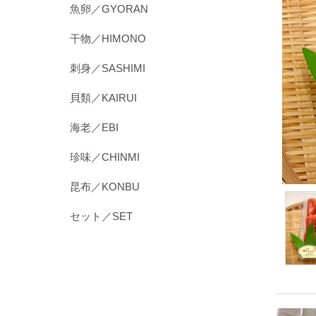
魚卵／GYORAN
干物／HIMONO
刺身／SASHIMI
貝類／KAIRUI
海老／EBI
珍味／CHINMI
昆布／KONBU
セット／SET