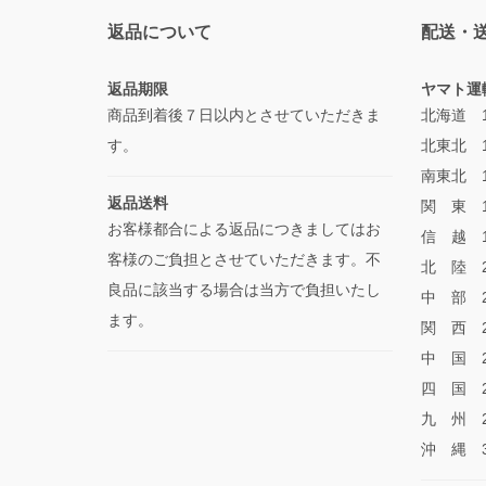
返品について
配送・
返品期限
ヤマト運
商品到着後７日以内とさせていただきま
北海道 1
す。
北東北 1
南東北 1
返品送料
関 東 1
お客様都合による返品につきましてはお
信 越 1
客様のご負担とさせていただきます。不
北 陸 2
良品に該当する場合は当方で負担いたし
中 部 2
ます。
関 西 2
中 国 2
四 国 2
九 州 2
沖 縄 3