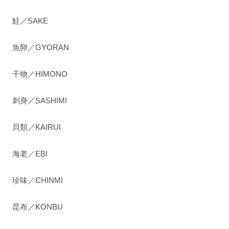
鮭／SAKE
魚卵／GYORAN
干物／HIMONO
刺身／SASHIMI
貝類／KAIRUI
海老／EBI
珍味／CHINMI
昆布／KONBU