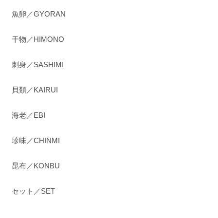
魚卵／GYORAN
干物／HIMONO
刺身／SASHIMI
貝類／KAIRUI
海老／EBI
珍味／CHINMI
昆布／KONBU
セット／SET