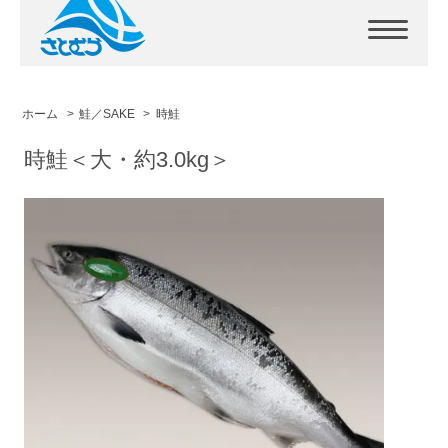
ホーム
>
鮭／SAKE
>
時鮭
時鮭＜大・約3.0kg＞