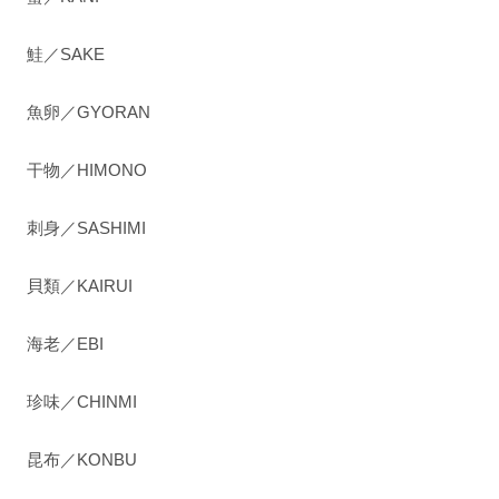
鮭／SAKE
魚卵／GYORAN
干物／HIMONO
刺身／SASHIMI
貝類／KAIRUI
海老／EBI
珍味／CHINMI
昆布／KONBU