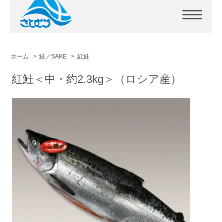
ホーム
>
鮭／SAKE
>
紅鮭
紅鮭＜中・約2.3kg＞（ロシア産）