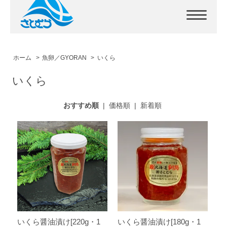
ホーム
>
魚卵／GYORAN
>
いくら
いくら
おすすめ順
|
価格順
|
新着順
いくら醤油漬け[220g・1
いくら醤油漬け[180g・1