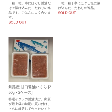
一粒一粒丁寧にほぐし醤油だ
一粒一粒丁寧にほぐし塩に漬
けで漬け込んだこだわりの逸
け込んだこだわりの逸品。
品です。ごはんによく合いま
SOLD OUT
す。
SOLD OUT
釧路産 甘口醤油いくら [2
50g・2ケース]
特選イクラの醤油漬け。卵質
が最上級の時期に買い付け、
さらに厳選して作ったいくら