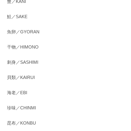
蟹／KANI
鮭／SAKE
魚卵／GYORAN
干物／HIMONO
刺身／SASHIMI
貝類／KAIRUI
海老／EBI
珍味／CHINMI
昆布／KONBU