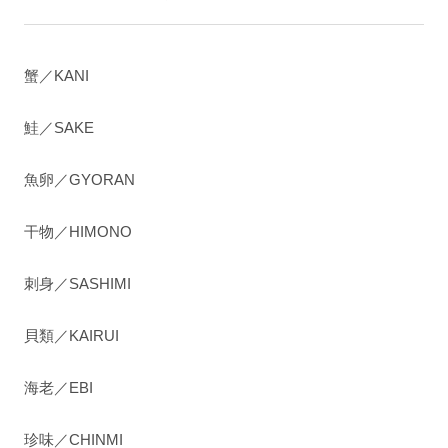
蟹／KANI
鮭／SAKE
魚卵／GYORAN
干物／HIMONO
刺身／SASHIMI
貝類／KAIRUI
海老／EBI
珍味／CHINMI