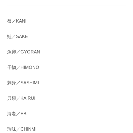
蟹／KANI
鮭／SAKE
魚卵／GYORAN
干物／HIMONO
刺身／SASHIMI
貝類／KAIRUI
海老／EBI
珍味／CHINMI