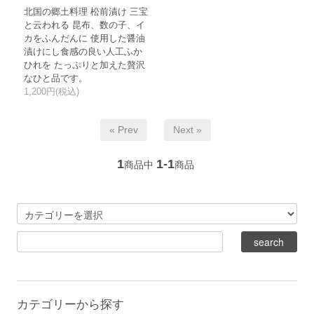
北国の郷土料理 松前漬け 三宝
と云われる 昆布、数の子、イ
カをふんだんに 使用した醤油
漬けにし食感の良い人工ふか
ひれを たっぷりと加えた贅沢
なひと品です。
1,200円(税込)
« Prev
Next »
1
1-1
商品中
商品
カテゴリーから探す