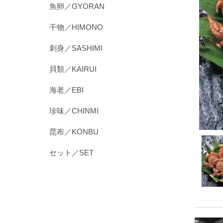
魚卵／GYORAN
干物／HIMONO
刺身／SASHIMI
貝類／KAIRUI
海老／EBI
珍味／CHINMI
昆布／KONBU
セット／SET