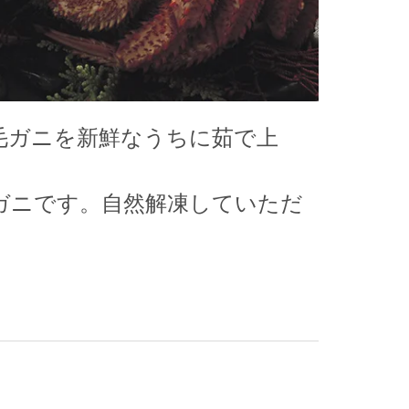
毛ガニを新鮮なうちに茹で上
ガニです。自然解凍していただ