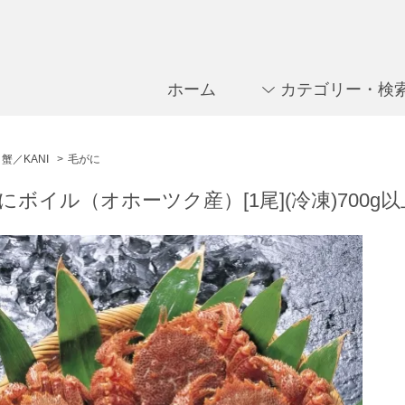
ホーム
カテゴリー・検
蟹／KANI
>
毛がに
にボイル（オホーツク産）[1尾](冷凍)700g以