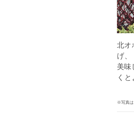
北オ
げ、
美味
くと
※写真は