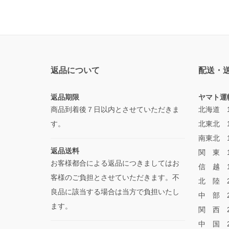
返品について
配送・
返品期限
ヤマト運
商品到着後７日以内とさせていただきま
北海道 1
す。
北東北 1
南東北 1
返品送料
関 東 1
お客様都合による返品につきましてはお
信 越 1
客様のご負担とさせていただきます。不
北 陸 2
良品に該当する場合は当方で負担いたし
中 部 2
ます。
関 西 2
中 国 2