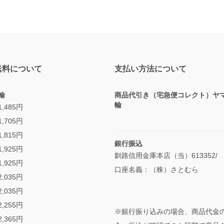
送料について
支払い方法について
輸
商品代引き（宅急便コレクト）ヤ
輸
,485円
,705円
,815円
銀行振込
,925円
釧路信用金庫本店（当）613352/
,925円
口座名義：（株）さとむら
,035円
,035円
,255円
※銀行振り込みの場合、商品代金
,365円