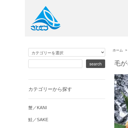
ホーム
>
毛が
カテゴリーから探す
蟹／KANI
鮭／SAKE