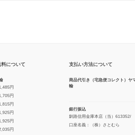
送料について
支払い方法について
輸
商品代引き（宅急便コレクト）ヤ
輸
,485円
,705円
,815円
銀行振込
,925円
釧路信用金庫本店（当）613352/
,925円
口座名義：（株）さとむら
,035円