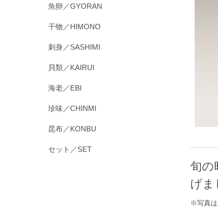
魚卵／GYORAN
干物／HIMONO
刺身／SASHIMI
貝類／KAIRUI
海老／EBI
珍味／CHINMI
昆布／KONBU
セット／SET
旬の
げま
※写真は