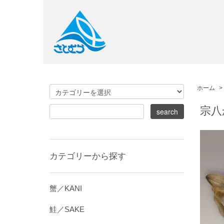
ホーム
>
宗八
カテゴリーから探す
蟹／KANI
鮭／SAKE