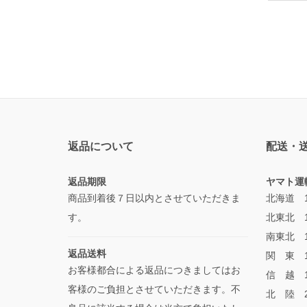
返品について
配送・
返品期限
ヤマト運
商品到着後７日以内とさせていただきま
北海道 1
す。
北東北 1
南東北 1
返品送料
関 東 1
お客様都合による返品につきましてはお
信 越 1
客様のご負担とさせていただきます。不
北 陸 2