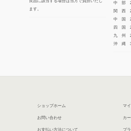
良品に該当する場合は当方で負担いたし
中 部 2
ます。
関 西 2
中 国 2
四 国 2
九 州 2
沖 縄 3
ショップホーム
マイ
お問い合わせ
カー
お支払い方法について
プラ