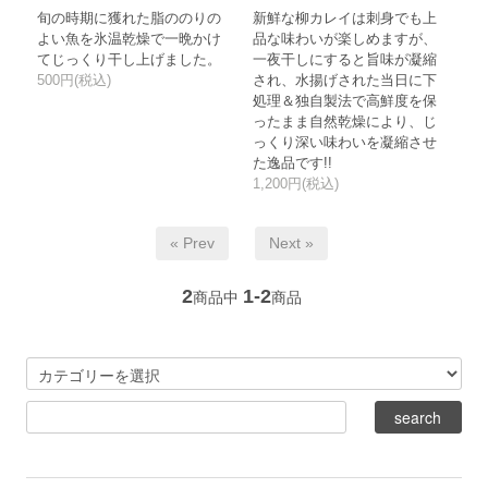
旬の時期に獲れた脂ののりの
新鮮な柳カレイは刺身でも上
よい魚を氷温乾燥で一晩かけ
品な味わいが楽しめますが、
てじっくり干し上げました。
一夜干しにすると旨味が凝縮
500円(税込)
され、水揚げされた当日に下
処理＆独自製法で高鮮度を保
ったまま自然乾燥により、じ
っくり深い味わいを凝縮させ
た逸品です!!
1,200円(税込)
« Prev
Next »
2
1-2
商品中
商品