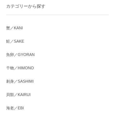
カテゴリーから探す
蟹／KANI
鮭／SAKE
魚卵／GYORAN
干物／HIMONO
刺身／SASHIMI
貝類／KAIRUI
海老／EBI